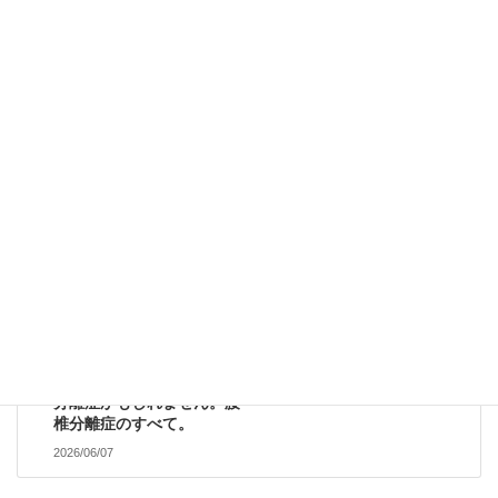
前回は巻き肩のメカニズ
ム。今回が巻き肩に影響を
及ぼす筋肉についての解説
です♪
2026/06/05
院ニュース
次の記事
スポーツを頑張る学生へ！
知っておきたいその腰痛。
分離症かもしれません。腰
椎分離症のすべて。
2026/06/07