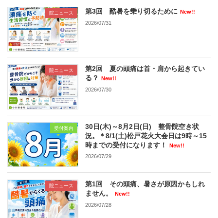
第3回 酷暑を乗り切るために
New!!
院ニュース
2026/07/31
第2回 夏の頭痛は首・肩から起きてい
院ニュース
る？
New!!
2026/07/30
30日(木)～8月2日(日) 整骨院空き状
受付案内
況。＊8/1(土)松戸花火大会日は9時～15
時までの受付になります！
New!!
2026/07/29
第1回 その頭痛、暑さが原因かもしれ
院ニュース
ません。
New!!
2026/07/28