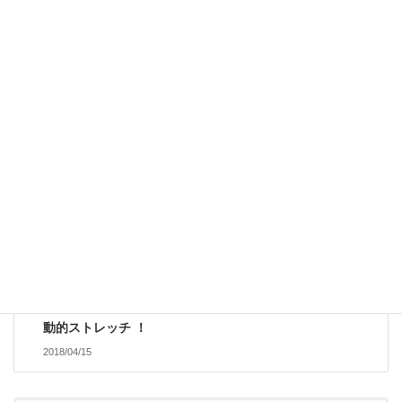
前の記事
眼の疲れに要注意
2018/03/26
セルフケア
次の記事
動的ストレッチ ！
2018/04/15