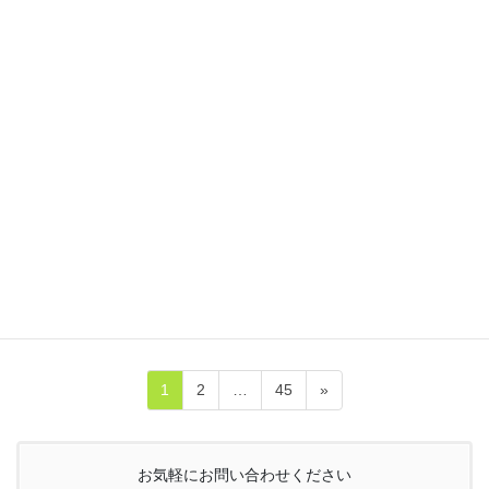
松戸市古ヶ崎にある 「ママにも優しい整骨院」 小竹整骨院です。
9日(木)〜12日(日) 整骨院空き状況です。 9日木曜日 午
前 空きなし ママタイム 13時～（新規、既存患
者様） 午後 15時3 […]
2026/07/01
受付案内
7月受付案内♪
【7月受付案内】 千葉県松戸市古ヶ崎にある 「ママにも」優しい
整骨院。 小竹整骨院です！ 1日8日15日22日29日の「毎週水曜
日」が休院日となります。 ＊25日(土)9時～15時までの受付。26
日(日)9時～18時まで […]
投
ペ
ペ
ペ
1
2
…
45
»
稿
ー
ー
ー
ジ
ジ
ジ
の
お気軽にお問い合わせください
ペ