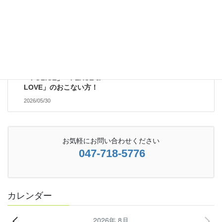
次の記事
目の前で友人や知人、親族
がケガをしてしまったら、
どう動くか！そこからの
【最新医学トレンド】RICE
から「PRICE」、そして
「POLICE」「PEACE &
LOVE」のおこない方！
2026/05/30
お気軽にお問い合わせください
047-718-5776
カレンダー
2026年 8月