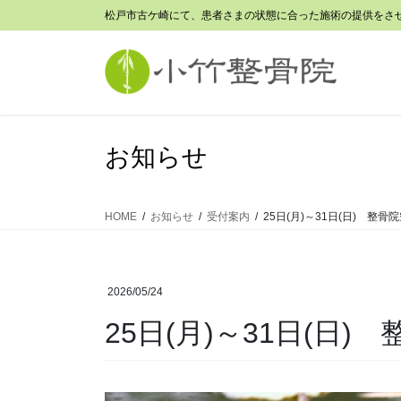
コ
ナ
松戸市古ケ崎にて、患者さまの状態に合った施術の提供をさ
ン
ビ
テ
ゲ
ン
ー
ツ
シ
に
ョ
移
ン
お知らせ
動
に
移
動
HOME
お知らせ
受付案内
25日(月)～31日(日) 整
2026/05/24
25日(月)～31日(日