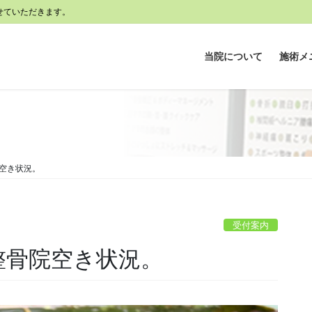
せていただきます。
当院について
施術メ
骨院空き状況。
受付案内
) 整骨院空き状況。