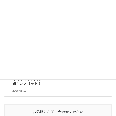
前の記事
18日(月)～24日(日) 整骨院
空き状況。
2026/05/17
院ニュース
次の記事
ここに注意！間違えがちな
「水分補給のワナ！」＆水
分補給で手に入る「４つの
嬉しいメリット！」
2026/05/19
お気軽にお問い合わせください