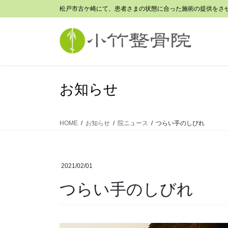
コ
ナ
松戸市古ケ崎にて、患者さまの状態に合った施術の提供をさ
ン
ビ
テ
ゲ
ン
ー
ツ
シ
に
ョ
移
ン
お知らせ
動
に
移
動
HOME
お知らせ
院ニュース
つらい手のしびれ
2021/02/01
つらい手のしびれ