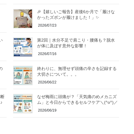
🎉【嬉しいご報告】産後6か月で「履けな
かったズボンが履けました！」✨
2026/07/23
い
第2回｜水分不足で肩こり・腰痛も？脱水
！
が体に及ぼす意外な影響！
2026/07/16
の
終わりに、無理せず頭痛の辛さを記録する
大切さについて。。。
2026/06/22
診断
なぜ梅雨に頭痛が？「天気痛のめメカニズ
♪
ム」と今日からできるセルフケア＼(^o^)／
2026/06/19