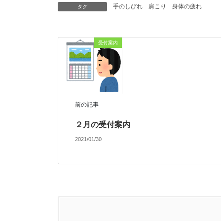
手のしびれ
肩こり
身体の疲れ
タグ
受付案内
前の記事
２月の受付案内
2021/01/30