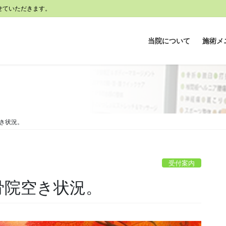
せていただきます。
当院について
施術メ
空き状況。
受付案内
整骨院空き状況。