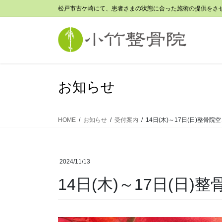
コ
ナ
松戸市古ケ崎にて、患者さまの状態に合った施術の提供をさ
ン
ビ
テ
ゲ
ン
ー
ツ
シ
に
ョ
移
ン
お知らせ
動
に
移
動
HOME
お知らせ
受付案内
14日(木)～17日(日)整骨院
2024/11/13
14日(木)～17日(日)