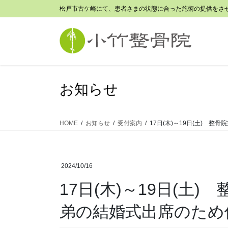
コ
ナ
松戸市古ケ崎にて、患者さまの状態に合った施術の提供をさ
ン
ビ
テ
ゲ
ン
ー
ツ
シ
に
ョ
移
ン
お知らせ
動
に
移
動
HOME
お知らせ
受付案内
17日(木)～19日(土) 
2024/10/16
17日(木)～19日(土)
弟の結婚式出席のため