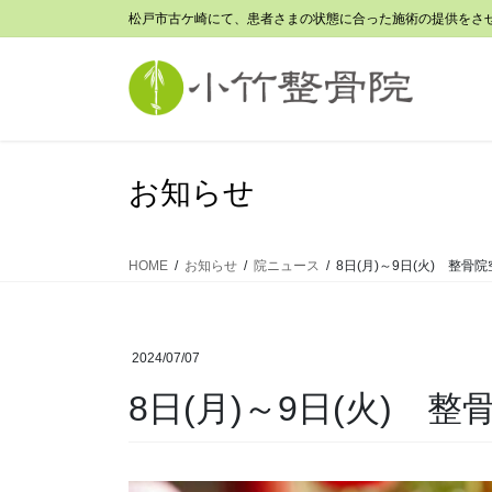
コ
ナ
松戸市古ケ崎にて、患者さまの状態に合った施術の提供をさ
ン
ビ
テ
ゲ
ン
ー
ツ
シ
に
ョ
移
ン
お知らせ
動
に
移
動
HOME
お知らせ
院ニュース
8日(月)～9日(火) 整骨
2024/07/07
8日(月)～9日(火) 