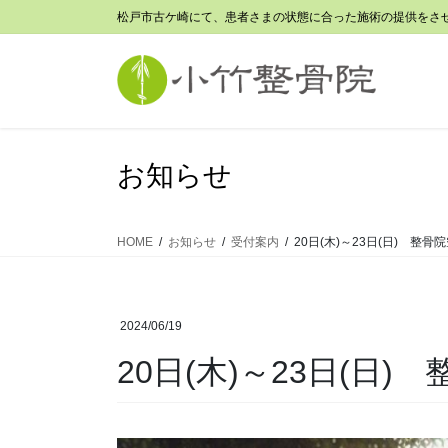
コ
ナ
松戸市古ケ崎にて、患者さまの状態に合った施術の提供をさ
ン
ビ
テ
ゲ
ン
ー
ツ
シ
に
ョ
移
ン
お知らせ
動
に
移
動
HOME
お知らせ
受付案内
20日(木)～23日(日) 整
2024/06/19
20日(木)～23日(日