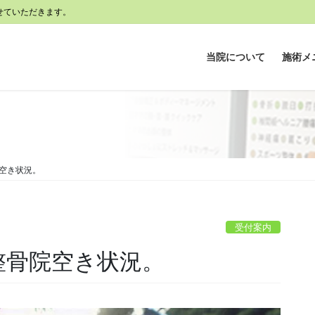
せていただきます。
当院について
施術メ
骨院空き状況。
受付案内
) 整骨院空き状況。