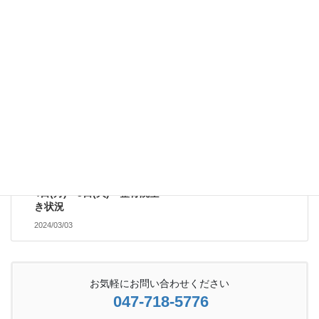
整骨院空き状況。＊28日
(水)臨時受付致します。
2024/02/28
受付案内
次の記事
4日(月)～5日(火) 整骨院空
き状況
2024/03/03
お気軽にお問い合わせください
047-718-5776