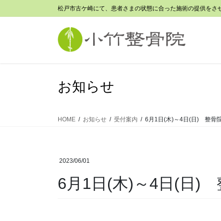
コ
ナ
松戸市古ケ崎にて、患者さまの状態に合った施術の提供をさ
ン
ビ
テ
ゲ
ン
ー
ツ
シ
に
ョ
移
ン
お知らせ
動
に
移
動
HOME
お知らせ
受付案内
6月1日(木)～4日(日) 整
2023/06/01
6月1日(木)～4日(日