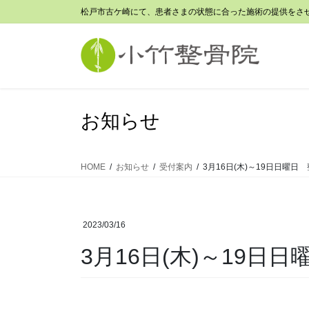
コ
ナ
松戸市古ケ崎にて、患者さまの状態に合った施術の提供をさ
ン
ビ
テ
ゲ
ン
ー
ツ
シ
に
ョ
移
ン
お知らせ
動
に
移
動
HOME
お知らせ
受付案内
3月16日(木)～19日日曜日
2023/03/16
3月16日(木)～19日