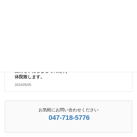
受付案内
次の記事
6日(月)～8日水曜日 整骨
院空き状況。＊8日(水)臨時
受付をいたしまして9日(木)
休院致します。
2024/05/05
お気軽にお問い合わせください
047-718-5776