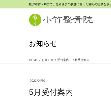
コ
ナ
松戸市古ケ崎にて、患者さまの状態に合った施術の提供をさ
ン
ビ
テ
ゲ
ン
ー
ツ
シ
に
ョ
移
ン
お知らせ
動
に
移
動
HOME
お知らせ
受付案内
5月受付案内
2022/04/30
5月受付案内